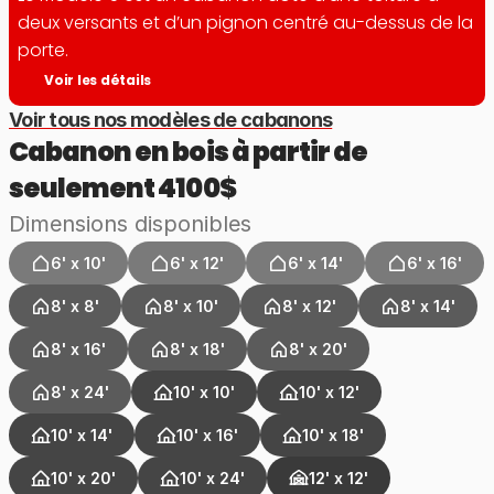
deux versants et d’un pignon centré au-dessus de la 
porte.
Voir les détails
Voir tous nos modèles de cabanons
Cabanon en bois à partir de 
seulement 4100$
Dimensions disponibles
6' x 10'
6' x 12'
6' x 14'
6' x 16'
8' x 8'
8' x 10'
8' x 12'
8' x 14'
8' x 16'
8' x 18'
8' x 20'
8' x 24'
10' x 10'
10' x 12'
10' x 14'
10' x 16'
10' x 18'
10' x 20'
10' x 24'
12' x 12'