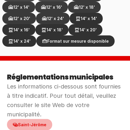
12' x 14'
12' x 16'
12' x 18'
12' x 20'
12' x 24'
14' x 14'
14' x 16'
14' x 18'
14' x 20'
14' x 24'
Format sur mesure disponible
Réglementations municipales
Les informations ci‑dessous sont fournies 
à titre indicatif. Pour tout détail, veuillez 
consulter le site Web de votre 
municipalité.
Saint-Jérôme