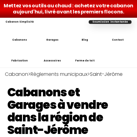
Mettez vos outils au chaud : achetez votre cabanon 
aujourd'hui, livré avant les premiers flocons.
Cabanon Simplicité
Soumission  instantanée
Cabanons
Garages
Blog
Contact
Fabrication
Accessoires
Ferme de toit
Cabanon
>
Règlements municipaux
>
Saint-Jérôme
Cabanons et 
Garages à vendre 
dans la région de 
Saint-Jérôme