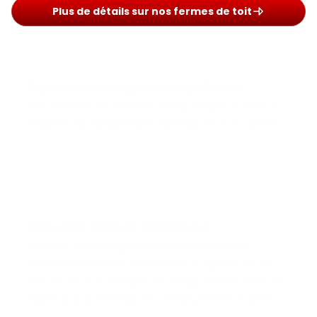
Plus de détails sur nos fermes de toit
Espace de rangement optimale
Nos fermes de toit sont conçues pour offrir un 
espace de rangement optimal en leur centre
Robuste, Stable, Conforme
Offrent une intégrité structurelle robuste, 
assurant stabilité , résistance au poids de la 
toiture et aux charges de neige éventuelles et 
répond aux normes de construction locales