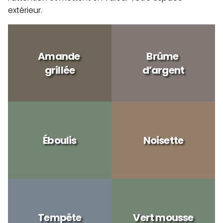
extérieur.
Amande 
Brûme 
grillée
d’argent
Éboulis
Noisette
Tempête
Vert mousse