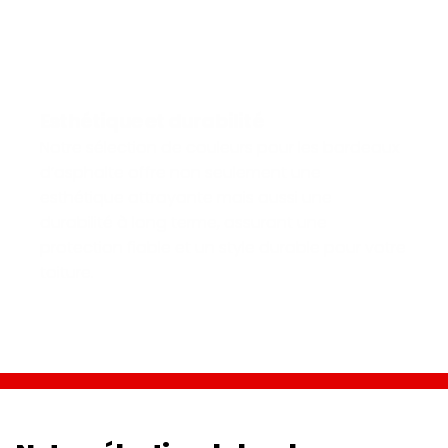
Esthétique et durabilité
Notre sélection de couleurs pour les bardeaux 
d’asphalte offre non seulement une 
esthétique attrayante mais aussi une 
durabilité à long terme, assurant une 
protection fiable et un style durable pour votre 
toiture.