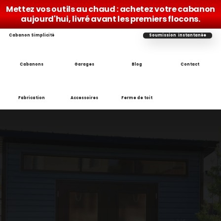
Mettez vos outils au chaud : achetez votre cabanon 
aujourd'hui, livré avant les premiers flocons.
Cabanon Simplicité
Soumission  instantanée
Cabanons
Garages
Blog
Contact
Fabrication
Accessoires
Ferme de toit