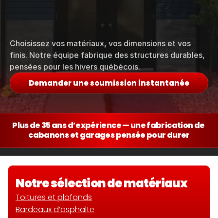
FABRICATION LOCALE • CABANONS ET GARAGES
Matériaux de qualité, 
fabrication sur-mesure.
Choisissez vos matériaux, vos dimensions et vos 
finis. Notre équipe fabrique des structures durables, 
pensées pour les hivers québécois.
Demander une soumission instantanée
Plus de 35 ans d’expérience — une fabrication de 
cabanons et garages pensée pour durer
Notre sélection de matériaux
Toitures et plafonds
Bardeaux d’asphalte