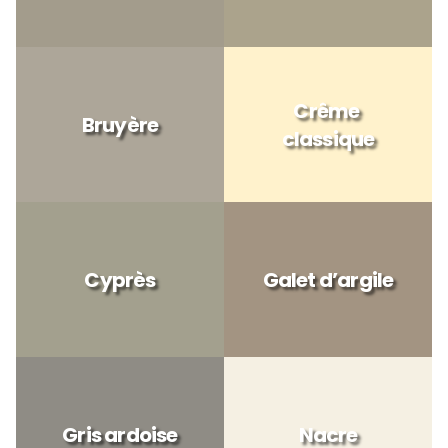
Crême 
Bruyère
classique
Cyprès
Galet d’argile
Gris ardoise
Nacre