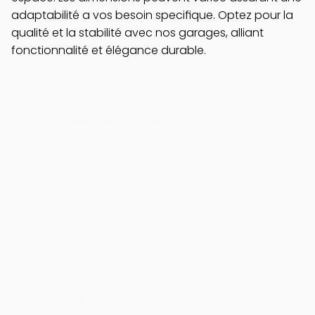
adaptabilité a vos besoin specifique. Optez pour la 
qualité et la stabilité avec nos garages, alliant 
fonctionnalité et élégance durable.
Fenêtres thermique
Toutes nos fenêtres de garage sont en PVC et 
dotées d’un double vitrage thermique, 
garantissant une protection optimale contre le 
froid.
Esthétiques et garantis
En plus d’enjoliver votre espace jardin, tous nos 