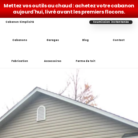
Mettez vos outils au chaud : achetez votre cabanon 
aujourd'hui, livré avant les premiers flocons.
Cabanon Simplicité
Soumission  instantanée
Cabanons
Garages
Blog
Contact
Fabrication
Accessoires
Ferme de toit