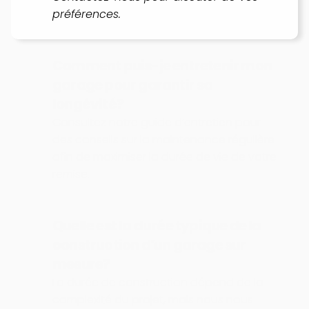
préférences.
Comment puis-je entretenir mon 
garage pour garantir sa 
longévité?
Consultez notre guide d’entretien pour 
des conseils sur la maintenance régulière 
afin de maximiser la durée de vie de votre 
remise.
Quelle est la durée typique de la 
construction d’un garage sur 
mesure?
La durée de construction dépend de la 
complexité du projet, mais nous nous 