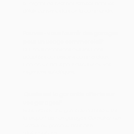
efforçons de livrer nos remises dans les 
délais convenus lors de la commande.
Pouvez-vous fournir des garages 
pour un usage commercial?
Oui, nous proposons des solutions 
adaptées aux besoins commerciaux. 
Contactez-nous pour discuter de vos 
exigences spécifiques.
 Quelle est la garantie offerte sur 
vos garages?
Nous offrons une garantie complète sur 
la plupart de nos garages. Consultez nos 
termes de garantie pour plus 
d’informations.