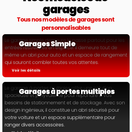
garages
Tous nos modèles de garages sont 
personnalisables
Le garage simple demeure le passe partout pour les 
Garages Simple
entrées restreintes en espace. Il demeure tout de 
même un abri pour auto et un espace de rangement 
qui sauront combler toutes vos attentes.
Voir les détails
Le garage à portes multiples offre une solution 
Garages à portes multiples
spacieuse et polyvalente pour répondre à vos 
besoins de stationnement et de stockage. Avec son 
design ingénieux, il constitue un abri sécurisé pour 
votre voiture et un espace supplémentaire pour 
ranger divers accessoires.