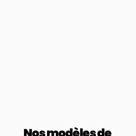
produits sont esthétiques et solidement 
garantis.
Qualité supérieure
Offrez-vous une remise de qualité supérieure 
au meilleur prix sur le marché avec Cabanon 
Simplicité.
Nos modèles de 