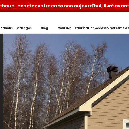
 chaud : achetez votre cabanon aujourd'hui, livré avant 
banons
Garages
Blog
Contact
Fabrication
Accessoires
Ferme de