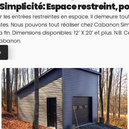
mplicité: Espace restreint, pos
les entrées restreintes en espace. Il demeure to
s. Nous pouvons tout réaliser chez Cabanon Simpli
n. Dimensions disponibles: 12’ X 20’ et plus. N.B. Cer
 cabanon.
e