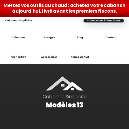
Mettez vos outils au chaud : achetez votre cabanon 
aujourd'hui, livré avant les premiers flocons.
Cabanon Simplicité
Soumission  instantanée
Cabanons
Garages
Blog
Contact
Fabrication
Accessoires
Ferme de toit
Cabanon Simplicité
Modèles 13