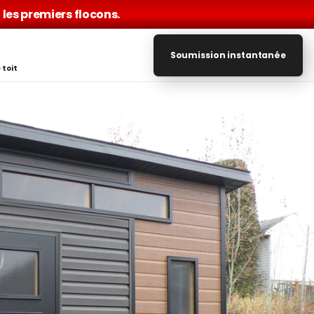
les premiers flocons.
Soumission instantanée
 toit