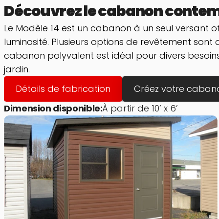
Découvrez le cabanon contempo
Le Modèle 14 est un cabanon à un seul versant off
luminosité. Plusieurs options de revêtement sont
cabanon polyvalent est idéal pour divers besoins
jardin.
Détails de fabrication
Créez votre caban
Dimension disponible:
À partir de 10’ x 6’