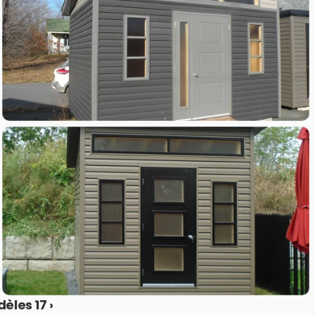
èles 17 ›